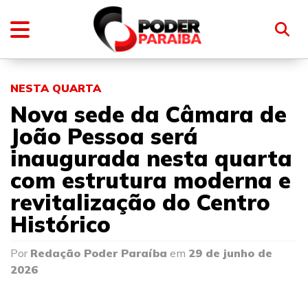
NESTA QUARTA
Nova sede da Câmara de
João Pessoa será
inaugurada nesta quarta
com estrutura moderna e
revitalização do Centro
Histórico
Por
Redação Poder Paraíba
em
29 de junho de
2026