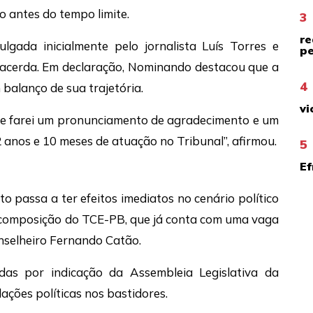
o antes do tempo limite.
3
re
lgada inicialmente pelo jornalista Luís Torres e
pe
 Lacerda. Em declaração, Nominando destacou que a
4
balanço de sua trajetória.
vi
nde farei um pronunciamento de agradecimento e um
 anos e 10 meses de atuação no Tribunal”, afirmou.
5
Ef
 passa a ter efeitos imediatos no cenário político
ecomposição do TCE-PB, que já conta com uma vaga
nselheiro Fernando Catão.
das por indicação da Assembleia Legislativa da
lações políticas nos bastidores.