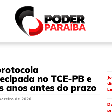
QUEM SOMOS
FALE CONOSCO
PARTICIPE DO N
rotocola
ecipada no TCE-PB e
Jo
di
rês anos antes do prazo
Lu
vereiro de 2026
Da
pr