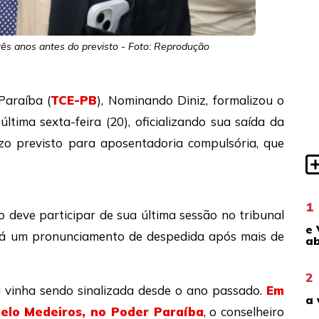
ês anos antes do previsto - Foto: Reprodução
Paraíba (
TCE-PB
), Nominando Diniz, formalizou o
tima sexta-feira (20), oficializando sua saída da
zo previsto para aposentadoria compulsória, que
1
 deve participar de sua última sessão no tribunal
e 
ará um pronunciamento de despedida após mais de
ab
2
á vinha sendo sinalizada desde o ano passado.
Em
a 
gelo Medeiros, no Poder Paraíba
, o conselheiro