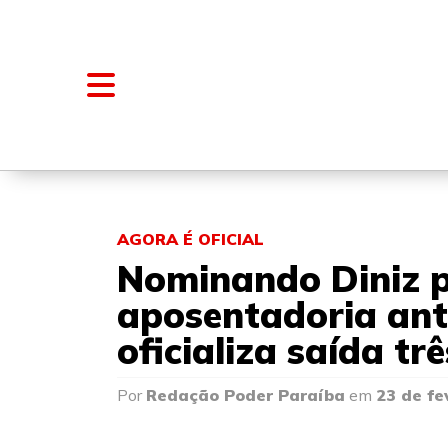
NOTÍCIAS
BLOGS E COLUNAS
AGORA É OFICIAL
Nominando Diniz p
aposentadoria ant
oficializa saída t
Por
Redação Poder Paraíba
em
23 de fe