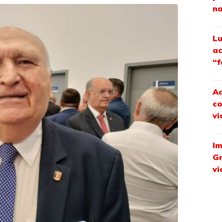
na
Lu
ac
“f
Ad
co
vi
Im
Gr
vi