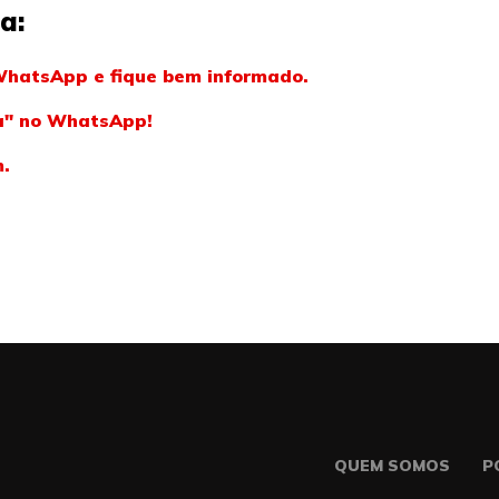
a:
WhatsApp e fique bem informado.
ba" no WhatsApp!
m.
QUEM SOMOS
P