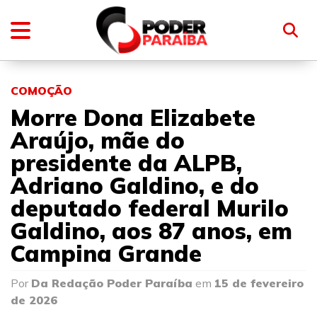
COMOÇÃO
Morre Dona Elizabete
Araújo, mãe do
presidente da ALPB,
Adriano Galdino, e do
deputado federal Murilo
Galdino, aos 87 anos, em
Campina Grande
Por
Da Redação Poder Paraíba
em
15 de fevereiro
de 2026