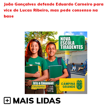
João Gonçalves defende Eduardo Carneiro para
vice de Lucas Ribeiro, mas pede consenso na
base
MAIS LIDAS