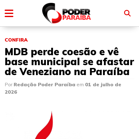
CONFIRA
MDB perde coesão e vê
base municipal se afastar
de Veneziano na Paraíba
Por
Redação Poder Paraíba
em
01 de julho de
2026