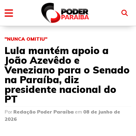
"NUNCA OMITIU"
Lula mantém apoio a
João Azevêdo e
Veneziano para o Senado
na Paraíba, diz
presidente nacional do
PT
Por
Redação Poder Paraíba
em
08 de junho de
2026