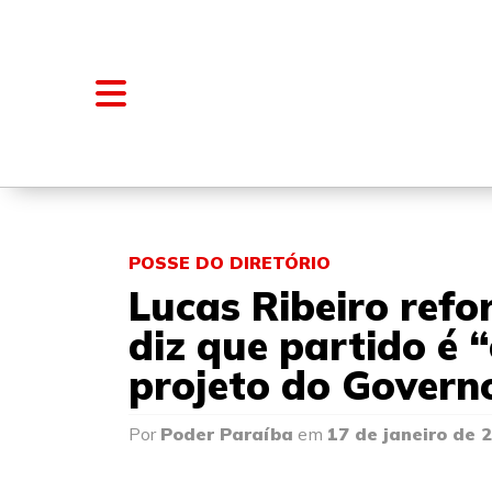
NOTÍCIAS
BLOGS E COLUNAS
POSSE DO DIRETÓRIO
Lucas Ribeiro refo
diz que partido é 
projeto do Govern
Por
Poder Paraíba
em
17 de janeiro de 