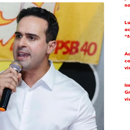
na
Lu
ac
“f
Ad
co
vi
Im
Gr
vi