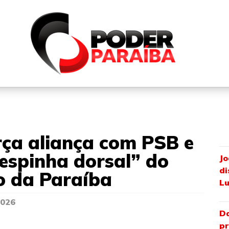
QUEM SOMOS
FALE CONOSCO
PARTICIPE DO N
rça aliança com PSB e
“espinha dorsal” do
Jo
di
o da Paraíba
Lu
2026
Da
pr