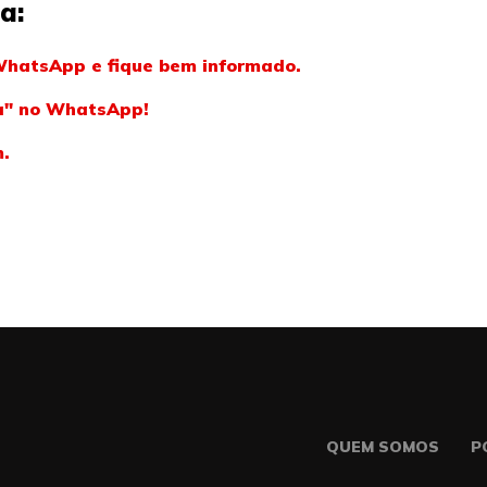
a:
WhatsApp e fique bem informado.
ba" no WhatsApp!
m.
QUEM SOMOS
P