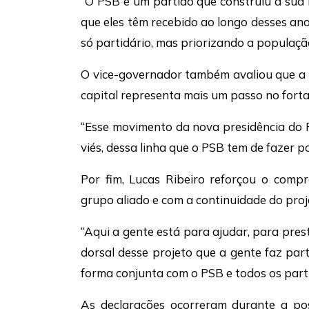
“O PSB é um partido que construiu a sua hi
que eles têm recebido ao longo desses ano
só partidário, mas priorizando a população”
O vice-governador também avaliou que a 
capital representa mais um passo no fortal
“Esse movimento da nova presidência do
viés, dessa linha que o PSB tem de fazer po
Por fim, Lucas Ribeiro reforçou o comp
grupo aliado e com a continuidade do proj
“Aqui a gente está para ajudar, para pres
dorsal desse projeto que a gente faz par
forma conjunta com o PSB e todos os partid
As declarações ocorreram durante a po