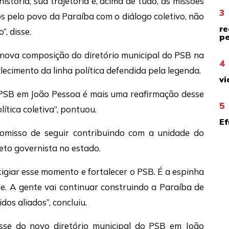
stória, sua trajetória e, acima de tudo, as missões
3
s pelo povo da Paraíba com o diálogo coletivo, não
re
, disse.
pe
nova composição do diretório municipal do PSB na
4
ecimento da linha política defendida pela legenda.
vi
 PSB em João Pessoa é mais uma reafirmação desse
5
lítica coletiva”, pontuou.
Ef
romisso de seguir contribuindo com a unidade do
eto governista no estado.
tigiar esse momento e fortalecer o PSB. É a espinha
te. A gente vai continuar construindo a Paraíba de
os aliados”, concluiu.
sse do novo diretório municipal do PSB em João