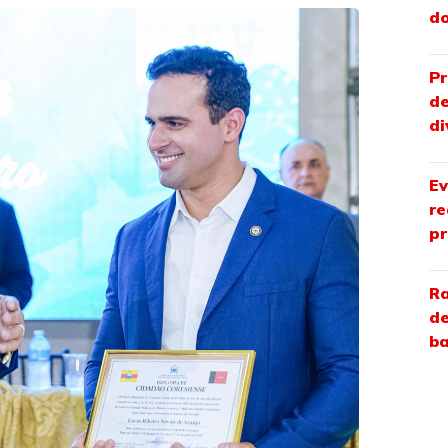
do
Pr
de
di
Ev
re
pr
Ra
de
ba