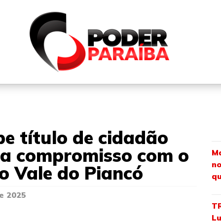
QUEM SOMOS
FALE CONOSCO
PARTICIPE DO N
be título de cidadão
ça compromisso com o
Ma
no
o Vale do Piancó
qu
e 2025
TR
Lu