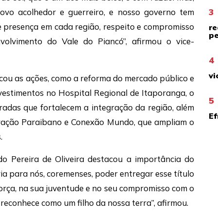
3
vo acolhedor e guerreiro, e nosso governo tem
e presença em cada região, respeito e compromisso
re
pe
lvimento do Vale do Piancó”, afirmou o vice-
4
vi
acou as ações, como a reforma do mercado público e
vestimentos no Hospital Regional de Itaporanga, o
5
radas que fortalecem a integração da região, além
Ef
ração Paraibano e Conexão Mundo, que ampliam o
.
do Pereira de Oliveira destacou a importância do
a para nós, coremenses, poder entregar esse título
orça, na sua juventude e no seu compromisso com o
reconhece como um filho da nossa terra”, afirmou.