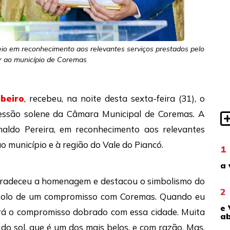
veio em reconhecimento aos relevantes serviços prestados pelo
r ao município de Coremas
beiro
, recebeu, na noite desta sexta-feira (31), o
essão solene da Câmara Municipal de Coremas. A
naldo Pereira, em reconhecimento aos relevantes
o município e à região do Vale do Piancó.
1
a 
gradeceu a homenagem e destacou o simbolismo do
2
símbolo de um compromisso com Coremas. Quando eu
e 
tará o compromisso dobrado com essa cidade. Muita
ab
o sol, que é um dos mais belos, e com razão. Mas,