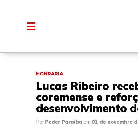
NOTÍCIAS
BLOGS E COLUNAS
HONRARIA
Lucas Ribeiro rece
coremense e refor
desenvolvimento d
Por
Poder Paraíba
em
01 de novembro d