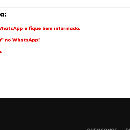
a:
WhatsApp e fique bem informado.
ba" no WhatsApp!
m.
QUEM SOMOS
P