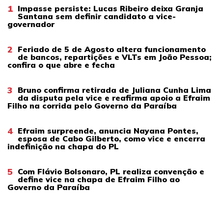
1
Impasse persiste: Lucas Ribeiro deixa Granja
Santana sem definir candidato a vice-
governador
2
Feriado de 5 de Agosto altera funcionamento
de bancos, repartições e VLTs em João Pessoa;
confira o que abre e fecha
3
Bruno confirma retirada de Juliana Cunha Lima
da disputa pela vice e reafirma apoio a Efraim
Filho na corrida pelo Governo da Paraíba
4
Efraim surpreende, anuncia Nayana Pontes,
esposa de Cabo Gilberto, como vice e encerra
indefinição na chapa do PL
5
Com Flávio Bolsonaro, PL realiza convenção e
define vice na chapa de Efraim Filho ao
Governo da Paraíba