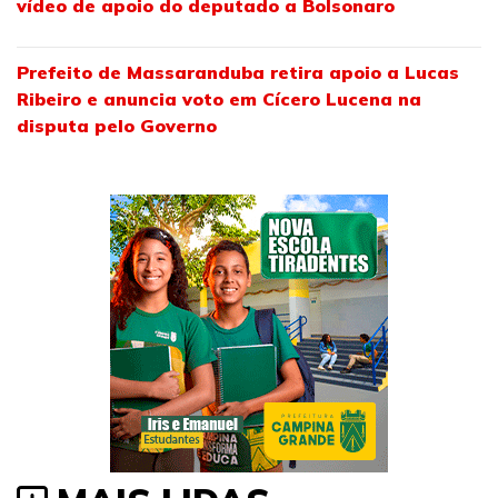
vídeo de apoio do deputado a Bolsonaro
Prefeito de Massaranduba retira apoio a Lucas
Ribeiro e anuncia voto em Cícero Lucena na
disputa pelo Governo