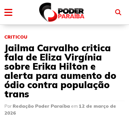
CRITICOU
Jailma Carvalho critica
fala de Eliza Virgínia
sobre Erika Hilton e
alerta para aumento do
ódio contra população
trans
Por
Redação Poder Paraíba
em
12 de março de
2026