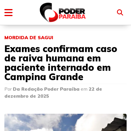
MORDIDA DE SAGUI
Exames confirmam caso
de raiva humana em
paciente internado em
Campina Grande
Por
Da Redação Poder Paraíba
em
22 de
dezembro de 2025