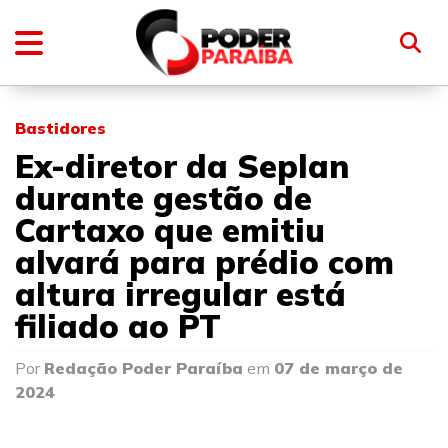
Bastidores
Ex-diretor da Seplan
durante gestão de
Cartaxo que emitiu
alvará para prédio com
altura irregular está
filiado ao PT
Por
Redação Poder Paraíba
em
07 de março de
2024