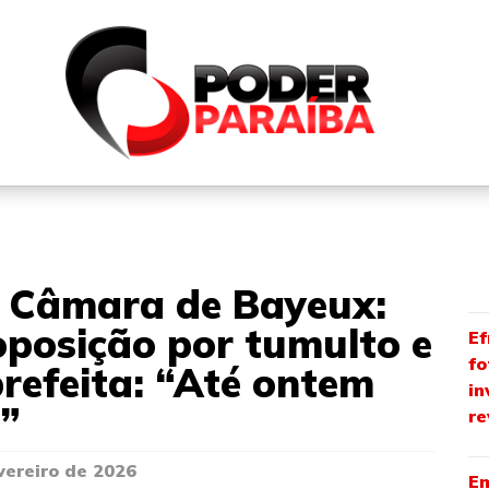
QUEM SOMOS
FALE CONOSCO
PARTICIPE DO N
a Câmara de Bayeux:
 oposição por tumulto e
Ef
fo
refeita: “Até ontem
in
”
re
vereiro de 2026
Em