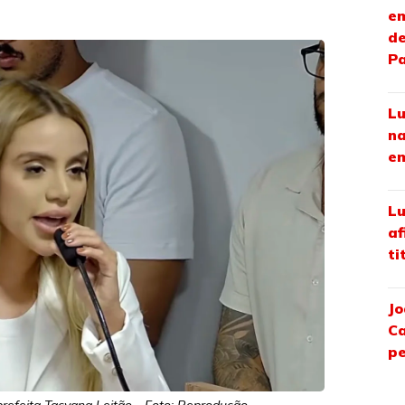
em
de
P
Lu
na
em
Lu
af
ti
Jo
Ca
pe