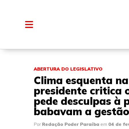
NOTÍCIAS
BLOGS E COLUNAS
ABERTURA DO LEGISLATIVO
Clima esquenta n
presidente critica
pede desculpas à p
babavam a gestão
Por
Redação Poder Paraíba
em
04 de fe