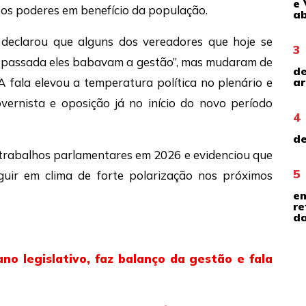
e 
 os poderes em benefício da população.
ab
e declarou que alguns dos vereadores que hoje se
3
a passada eles babavam a gestão”, mas mudaram de
de
ar
 fala elevou a temperatura política no plenário e
vernista e oposição já no início do novo período
4
de
s trabalhos parlamentares em 2026 e evidenciou que
5
uir em clima de forte polarização nos próximos
em
re
da
no legislativo, faz balanço da gestão e fala