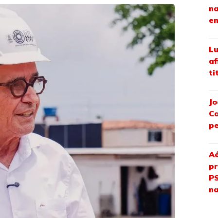
na
em
Lu
af
ti
Jo
Ca
pe
Aé
pr
PS
na