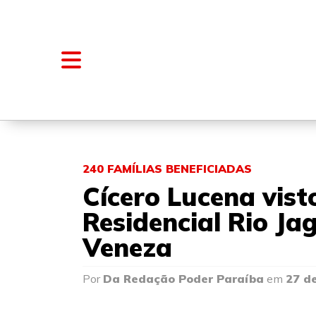
NOTÍCIAS
BLOGS E COLUNAS
240 FAMÍLIAS BENEFICIADAS
Cícero Lucena vist
Residencial Rio Ja
Veneza
Por
Da Redação Poder Paraíba
em
27 de