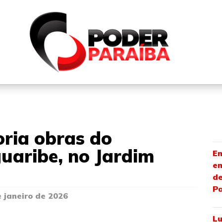
QUEM SOMOS
FALE CONOSCO
PARTICIPE DO N
oria obras do
guaribe, no Jardim
Em
em
de
P
 janeiro de 2026
Lu