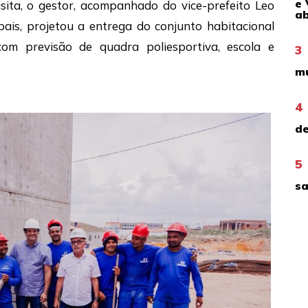
e 
sita, o gestor, acompanhado do vice-prefeito Leo
ab
pais, projetou a entrega do conjunto habitacional
om previsão de quadra poliesportiva, escola e
3
mu
4
de
5
sa