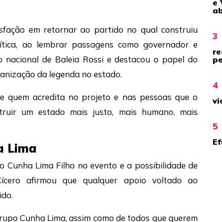
e 
ab
isfação em retornar ao partido no qual construiu
3
política, ao lembrar passagens como governador e
re
ão nacional de Baleia Rossi e destacou o papel do
pe
anização da legenda no estado.
4
e quem acredita no projeto e nas pessoas que o
vi
ruir um estado mais justo, mais humano, mais
5
Ef
a Lima
 Cunha Lima Filho no evento e a possibilidade de
ícero afirmou que qualquer apoio voltado ao
ido.
grupo Cunha Lima, assim como de todos que querem