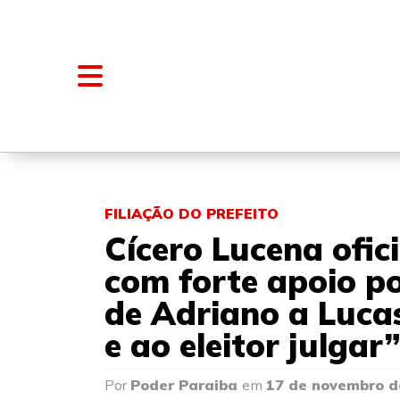
NOTÍCIAS
BLOGS E COLUNAS
FILIAÇÃO DO PREFEITO
Cícero Lucena ofic
com forte apoio po
de Adriano a Lucas
e ao eleitor julgar
Por
Poder Paraiba
em
17 de novembro d