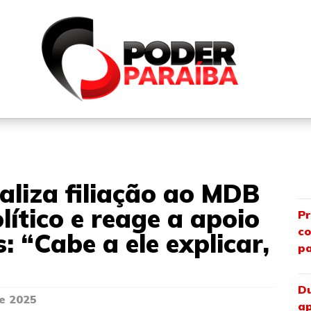
QUEM SOMOS
FALE CONOSCO
PARTICIPE DO N
ializa filiação ao MDB
lítico e reage a apoio
Pr
co
: “Cabe a ele explicar,
pa
”
Du
e 2025
ap