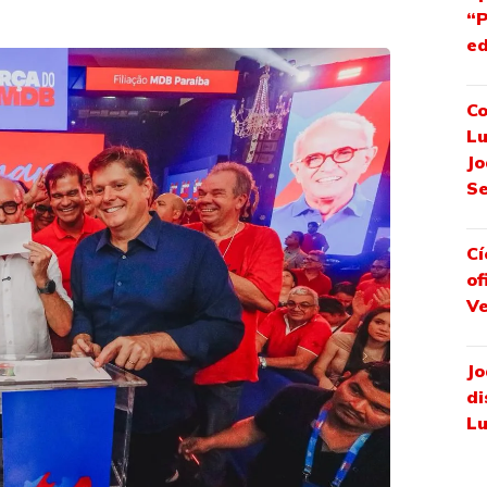
“P
ed
Co
Lu
Jo
S
Cí
of
Ve
Jo
di
Lu