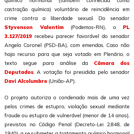
químico hormonal (também conhecida como
castração química) voluntário de reincidência em
crime contra a liberdade sexual. Do senador
Styvenson Valentim
(Podemos-RN), o
PL
3.127/2019
recebeu parecer favorável do senador
Angelo Coronel (PSD-BA), com emendas. Caso não
haja recurso para que seja votado em Plenário, o
texto segue para análise da
Câmara dos
Deputados
. A votação foi presidida pelo senador
Davi Alcolumbre
(União-AP).
O projeto autoriza o condenado mais de uma vez
pelos crimes de estupro, violação sexual mediante
fraude ou estupro de vulnerável (menor de 14 anos),
previstos no Código Penal (Decreto-Lei 2.848, de
1940), a se submeter a tratamento químico hormonal