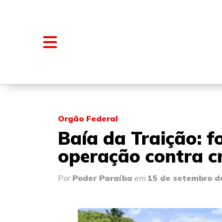
NOTÍCIAS
BLOGS E COLUNAS
Orgão Federal
Baía da Traição: f
operação contra c
Por
Poder Paraíba
em
15 de setembro d