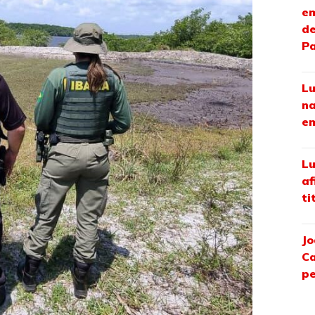
em
de
P
Lu
na
em
Lu
af
ti
Jo
Ca
pe