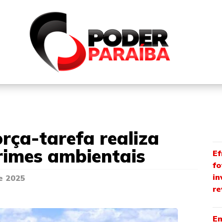
QUEM SOMOS
FALE CONOSCO
PARTICIPE DO N
orça-tarefa realiza
rimes ambientais
Ef
fo
in
e 2025
re
Em