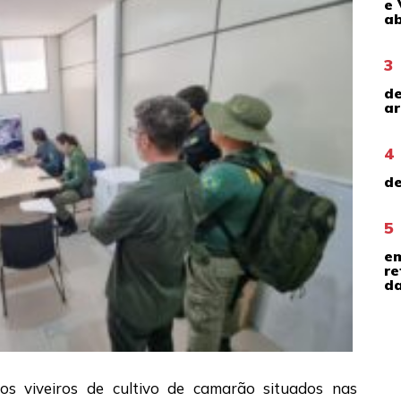
e 
ab
3
de
ar
4
de
5
em
re
da
 os viveiros de cultivo de camarão situados nas