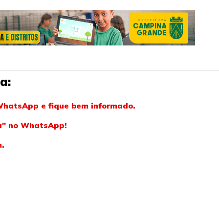
a:
WhatsApp e fique bem informado.
ba" no WhatsApp!
m.