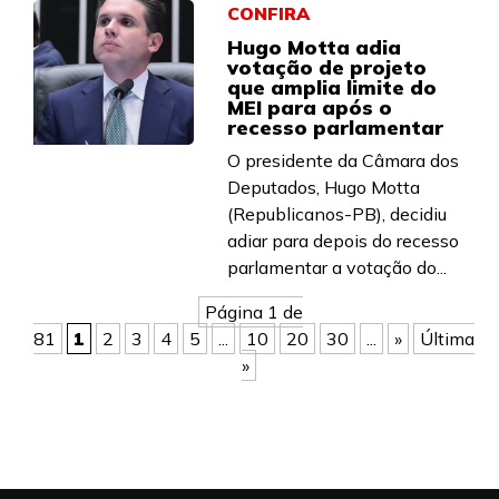
CONFIRA
Hugo Motta adia
votação de projeto
que amplia limite do
MEI para após o
recesso parlamentar
O presidente da Câmara dos
Deputados, Hugo Motta
(Republicanos-PB), decidiu
adiar para depois do recesso
parlamentar a votação do...
Página 1 de
81
1
2
3
4
5
...
10
20
30
...
»
Última
»