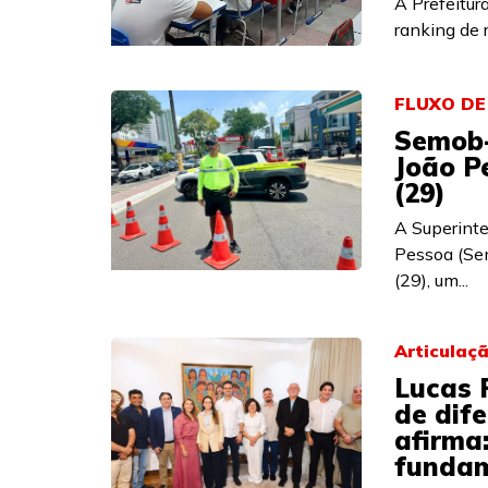
A Prefeitur
ranking de 
FLUXO DE
Semob-
João P
(29)
A Superint
Pessoa (Sem
(29), um...
Articulaç
Lucas 
de dife
afirma
fundam