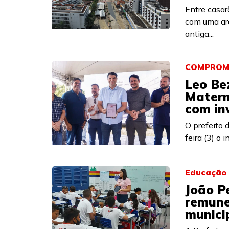
Entre casar
com uma arq
antiga...
COMPROM
Leo Be
Matern
com in
O prefeito 
feira (3) o 
Educação
João P
remune
munici