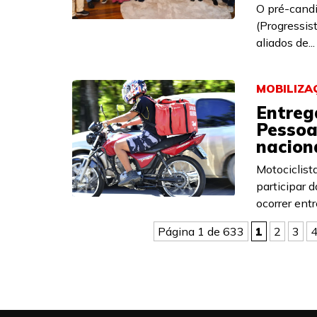
O pré-candi
(Progressis
aliados de...
MOBILIZA
Entreg
Pessoa
naciona
Motociclist
participar 
ocorrer entre
Página 1 de 633
1
2
3