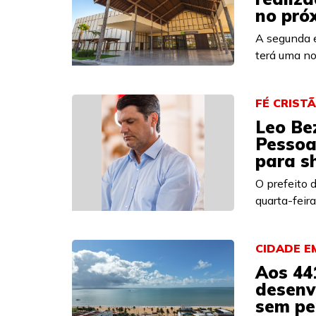
no pró
A segunda e
terá uma nov
FÉ CRISTÃ
Leo Be
Pessoa
para s
O prefeito 
quarta-feir
CIDADE E
Aos 44
desenv
sem pe