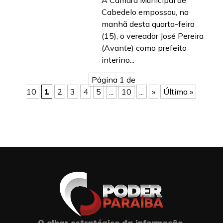
A Câmara Municipal de
Cabedelo empossou, na
manhã desta quarta-feira
(15), o vereador José Pereira
(Avante) como prefeito
interino...
Página 1 de
10
1
2
3
4
5
...
10
...
»
Última »
O olhar estratégico da informação.